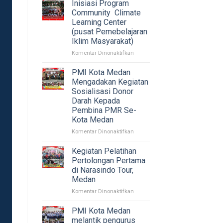
bantuan
Inisiasi Program
Musibah
Community Climate
Kebakaran
Learning Center
yang
(pusat Pemebelajaran
terjadi
Iklim Masyarakat)
di
Jl.
pada
Komentar Dinonaktifkan
Yos
Inisiasi
sudarso
Program
PMI Kota Medan
Lorong
Community
Mengadakan Kegiatan
3
Climate
Sosialisasi Donor
Lingk.
Learning
Darah Kepada
II
Center
Pembina PMR Se-
Kel.
(pusat
Kota Medan
Pulo
Pemebelajaran
Brayan
Iklim
pada
Komentar Dinonaktifkan
Kec.
Masyarakat)
PMI
Medan
Kota
Kegiatan Pelatihan
Barat.
Medan
Pertolongan Pertama
Mengadakan
di Narasindo Tour,
Kegiatan
Medan
Sosialisasi
Donor
pada
Komentar Dinonaktifkan
Darah
Kegiatan
Kepada
Pelatihan
PMI Kota Medan
Pembina
Pertolongan
melantik pengurus