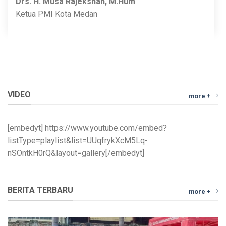
Drs. H. Musa Rajekshah, M.Hum
Ketua PMI Kota Medan
VIDEO
more +
[embedyt] https://www.youtube.com/embed?
listType=playlist&list=UUqfrykXcM5Lq-
nSOntkH0rQ&layout=gallery[/embedyt]
BERITA TERBARU
more +