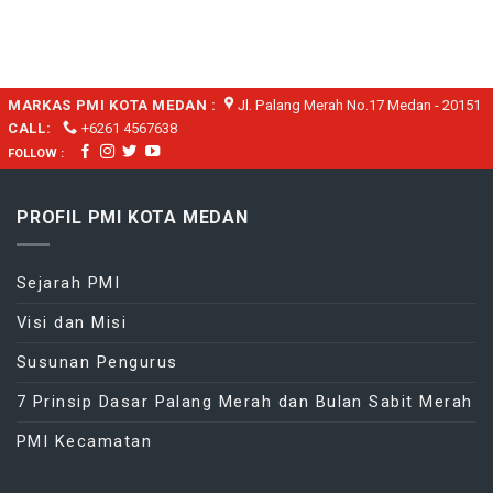
Kota
Tour,
Se-
Medan
Medan
Kota
melantik
Medan
pengurus
PMR
MARKAS PMI KOTA MEDAN :
Jl. Palang Merah No.17 Medan - 20151
Madya
Unit
CALL:
+6261 4567638
076
FOLLOW :
YPK
Medan.
PROFIL PMI KOTA MEDAN
Sejarah PMI
Visi dan Misi
Susunan Pengurus
7 Prinsip Dasar Palang Merah dan Bulan Sabit Merah
PMI Kecamatan