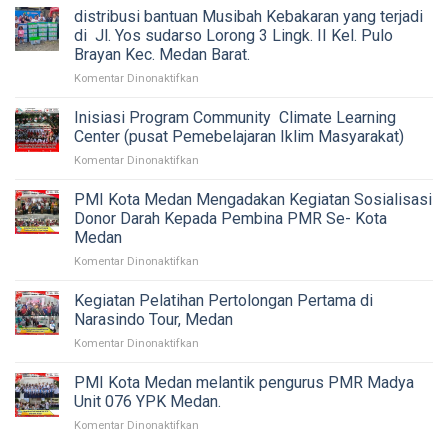
distribusi bantuan Musibah Kebakaran yang terjadi
di Jl. Yos sudarso Lorong 3 Lingk. II Kel. Pulo
Brayan Kec. Medan Barat.
pada
Komentar Dinonaktifkan
distribusi
bantuan
Inisiasi Program Community Climate Learning
Musibah
Center (pusat Pemebelajaran Iklim Masyarakat)
Kebakaran
pada
Komentar Dinonaktifkan
yang
Inisiasi
terjadi
Program
PMI Kota Medan Mengadakan Kegiatan Sosialisasi
di
Community
Jl.
Donor Darah Kepada Pembina PMR Se- Kota
Climate
Yos
Medan
Learning
sudarso
pada
Komentar Dinonaktifkan
Center
Lorong
PMI
(pusat
3
Kota
Pemebelajaran
Kegiatan Pelatihan Pertolongan Pertama di
Lingk.
Medan
Iklim
II
Narasindo Tour, Medan
Mengadakan
Masyarakat)
Kel.
pada
Komentar Dinonaktifkan
Kegiatan
Pulo
Kegiatan
Sosialisasi
Brayan
Pelatihan
PMI Kota Medan melantik pengurus PMR Madya
Donor
Kec.
Pertolongan
Darah
Unit 076 YPK Medan.
Medan
Pertama
Kepada
Barat.
pada
Komentar Dinonaktifkan
di
Pembina
PMI
Narasindo
PMR