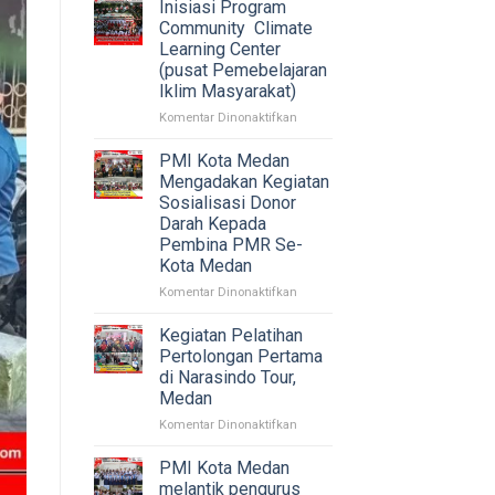
bantuan
Inisiasi Program
Musibah
Community Climate
Kebakaran
Learning Center
yang
(pusat Pemebelajaran
terjadi
Iklim Masyarakat)
di
Jl.
pada
Komentar Dinonaktifkan
Yos
Inisiasi
sudarso
Program
PMI Kota Medan
Lorong
Community
Mengadakan Kegiatan
3
Climate
Sosialisasi Donor
Lingk.
Learning
Darah Kepada
II
Center
Pembina PMR Se-
Kel.
(pusat
Kota Medan
Pulo
Pemebelajaran
Brayan
Iklim
pada
Komentar Dinonaktifkan
Kec.
Masyarakat)
PMI
Medan
Kota
Kegiatan Pelatihan
Barat.
Medan
Pertolongan Pertama
Mengadakan
di Narasindo Tour,
Kegiatan
Medan
Sosialisasi
Donor
pada
Komentar Dinonaktifkan
Darah
Kegiatan
Kepada
Pelatihan
PMI Kota Medan
Pembina
Pertolongan
melantik pengurus