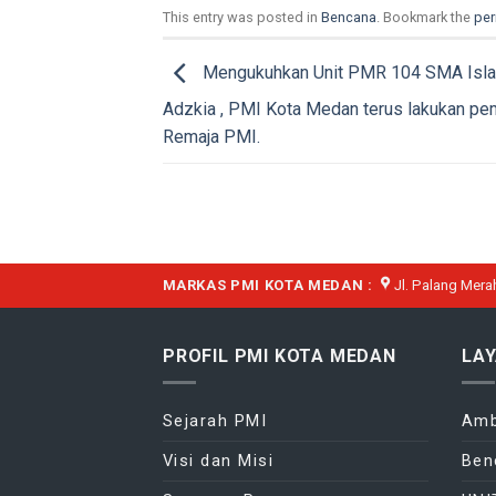
This entry was posted in
Bencana
. Bookmark the
per
Mengukuhkan Unit PMR 104 SMA Isl
Adzkia , PMI Kota Medan terus lakukan pe
Remaja PMI.
MARKAS PMI KOTA MEDAN :
Jl. Palang Mera
PROFIL PMI KOTA MEDAN
LA
Sejarah PMI
Amb
Visi dan Misi
Ben