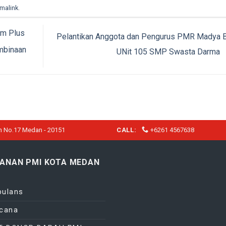
malink
.
am Plus
Pelantikan Anggota dan Pengurus PMR Madya 
mbinaan
UNit 105 SMP Swasta Darma
h No.17 Medan - 20151
CALL:
+6261 4567638
YANAN PMI KOTA MEDAN
ulans
cana