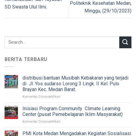
Politeknik Kesehatan Medan,
SD Swasta Ulul Ilmi.
Minggu, (29/10/2023)
BERITA TERBARU
distribusi bantuan Musibah Kebakaran yang terjadi
di Jl. Yos sudarso Lorong 3 Lingk. II Kel. Pulo
Brayan Kec. Medan Barat.
pada
Komentar Dinonaktifkan
distribusi
bantuan
Inisiasi Program Community Climate Learning
Musibah
Center (pusat Pemebelajaran Iklim Masyarakat)
Kebakaran
pada
Komentar Dinonaktifkan
yang
Inisiasi
terjadi
Program
PMI Kota Medan Mengadakan Kegiatan Sosialisasi
di