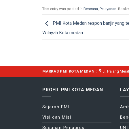
This entry was posted in
Bencana
,
Pelayanan
. Bookm
PMI Kota Medan respon banjir yang ter
Wilayah Kota medan
MARKAS PMI KOTA MEDAN :
Jl. Palang Mera
PROFIL PMI KOTA MEDAN
LA
Sejarah PMI
Amb
Visi dan Misi
Ben
Susunan Pengurus
UNI