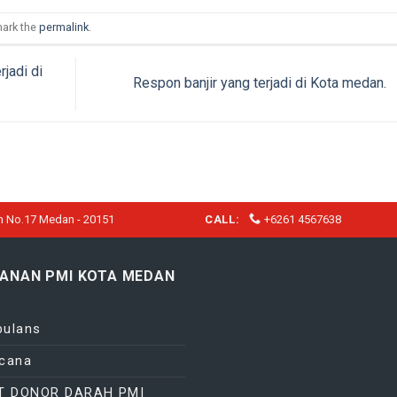
ark the
permalink
.
jadi di
Respon banjir yang terjadi di Kota medan.
h No.17 Medan - 20151
CALL:
+6261 4567638
YANAN PMI KOTA MEDAN
ulans
cana
T DONOR DARAH PMI