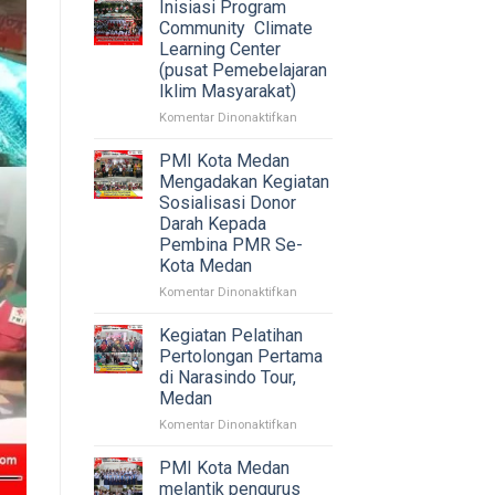
bantuan
Inisiasi Program
Musibah
Community Climate
Kebakaran
Learning Center
yang
(pusat Pemebelajaran
terjadi
Iklim Masyarakat)
di
Jl.
pada
Komentar Dinonaktifkan
Yos
Inisiasi
sudarso
Program
PMI Kota Medan
Lorong
Community
Mengadakan Kegiatan
3
Climate
Sosialisasi Donor
Lingk.
Learning
Darah Kepada
II
Center
Pembina PMR Se-
Kel.
(pusat
Kota Medan
Pulo
Pemebelajaran
Brayan
Iklim
pada
Komentar Dinonaktifkan
Kec.
Masyarakat)
PMI
Medan
Kota
Kegiatan Pelatihan
Barat.
Medan
Pertolongan Pertama
Mengadakan
di Narasindo Tour,
Kegiatan
Medan
Sosialisasi
Donor
pada
Komentar Dinonaktifkan
Darah
Kegiatan
Kepada
Pelatihan
PMI Kota Medan
Pembina
Pertolongan
melantik pengurus