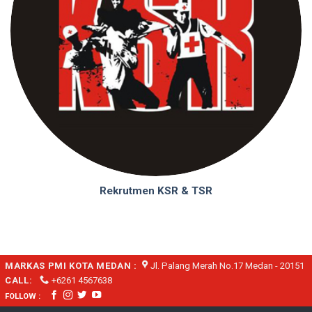
Rekrutmen KSR & TSR
MARKAS PMI KOTA MEDAN :
Jl. Palang Merah No.17 Medan - 20151
CALL:
+6261 4567638
FOLLOW :